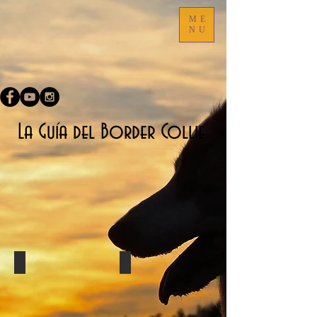
ME
NU
​La Guía del Border Collie
Discdog
Belleza