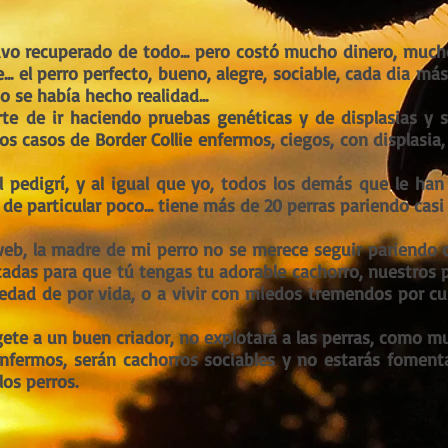
uvo recuperado de todo... pero costó mucho dinero, muc
... el perro perfecto, bueno, alegre, sociable, cada dia má
o se había hecho realidad...
e de ir haciendo pruebas genéticas y de displasias y sa
os casos de Border Collie enfermos, ciegos, con displasia,
 pedigrí, y al igual que yo, todos los demás que le ha
de particular poco... tiene más de 20 perras pariendo casi
eb, la madre de mi perro no se merece seguir pariendo ce
otadas para que tú tengas tu adorable cachorro, nuestros
dad de por vida, o a vivir con miedos tremendos por culp
rígete a un buen criador, no explotará a las perras, como 
enfermos, serán cachorros sociables y no estarás fomen
los perros.