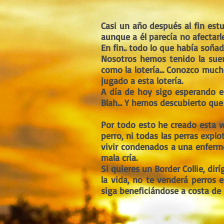
Casi un año después al fin est
aunque a él parecía no afectarle
En fin.. todo lo que había soñad
Nosotros hemos tenido la suert
como la lotería... Conozco much
jugado a esta lotería.
A día de hoy sigo esperando el
Blah... Y hemos descubierto que 
Por todo esto he creado esta w
perro, ni todas las perras expl
vivir condenados a una enferme
mala cría.
Si quieres un Border Collie, di
la vida, no te venderá perros 
siga beneficiándose a costa de 