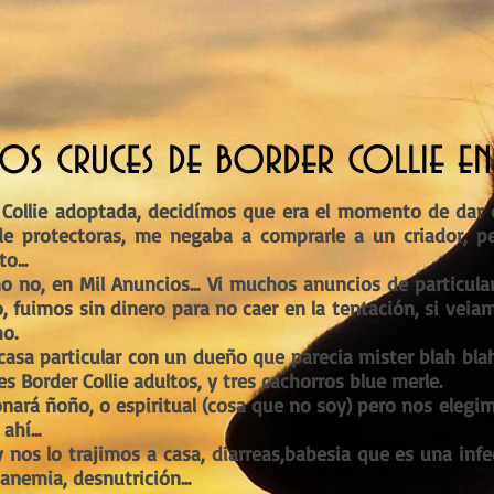
ios cruces de border collie en 
er Collie adoptada, decidímos que era el momento de dar e
de protectoras, me negaba a comprarle a un criador, p
o...
 no, en Mil Anuncios... Vi muchos anuncios de particular
o, fuimos sin dinero para no caer en la tentación, si veiamo
ho.
 casa particular con un dueño que parecia mister blah bla
tres Border Collie adultos, y tres cachorros blue merle.
nará ñoño, o espiritual (cosa que no soy) pero nos elegimo
ahí...
y nos lo trajimos a casa, diarreas,babesia que es una inf
anemia, desnutrición...