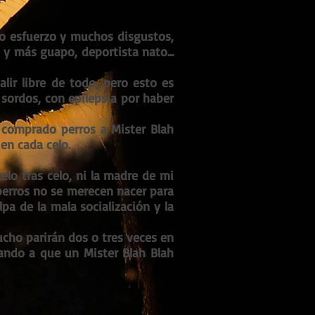
ho esfuerzo y muchos disgustos,
s y más guapo, deportista nato...
lir libre de todo, pero esto es
 sordos, con epilepsia por haber
n comprado perros a Mister Blah
 en cada celo.
lo tras celo, ni la madre de mi
 perros no se merecen nacer para
a de la mala socialización y la
mucho parirán dos o tres veces en
tando a que un Mister Blah Blah