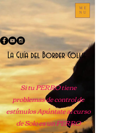
ME
NU
​La Guía del Border Collie
Si tu PERRO tiene
problemas de control de
estímulos Apúntate al curso
de Solo es un PERRO