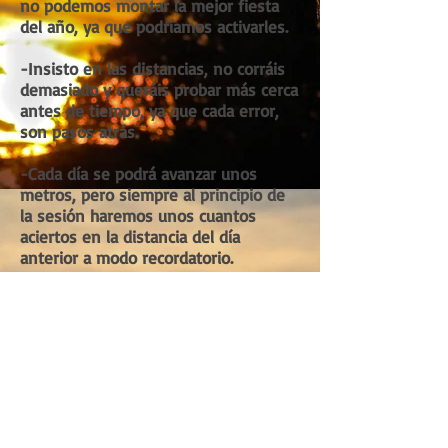
no podemos montar la mejor fiesta
del año, ya que podríamos activarles.
-Insisto en las distancias, no corráis
demasiado y queráis probar más cerca
antes de tiempo, ya que cada error,
son pasos atrás.
-Cada día se podrá avanzar unos
metros, pero siempre al principio de
la sesión haremos unos cuantos
aciertos en la distancia del día
anterior a modo recordatorio.
-Todo lo anterior siempre con ciertas
precauciones, y evitando ante todo el
fallo.
Si cabe la más mínima posibilidad de
que se focalice en los coches,
haremos uso de una correa de varios
metros para evitar que pueda llegar a
su objetivo. Si esto ocurre NUNCA