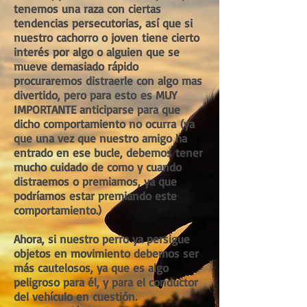
tenemos una raza con ciertas
tendencias persecutorias, así que si
nuestro cachorro o joven tiene cierto
interés por algo o alguien que se
mueve demasiado rápido
procuraremos distraerle con algo mas
divertido, pero para esto es MUY
IMPORTANTE anticiparse para que
dicho comportamiento no ocurra (ya
que una vez que nuestro amigo ha
entrado en ese bucle, debemos tener
mucho cuidado de como y cuando
distraemos o premiamos, ya que
podríamos estar premiando este
comportamiento.)
Ahora, si nuestro perro ya persigue
objetos en movimiento debemos ser
más cautelosos, ya que es algo
peligroso para él, y para el conductor
del vehículo en cuestión.