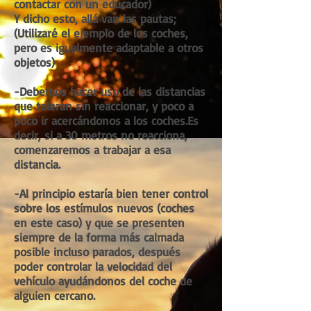
contactar con un educador)
Y dicho esto, allá van las pautas;
(Utilizaré el ejemplo de los coches,
pero es igualmente adaptable a otros
objetos)
-Debemos hacer uso de las distancias
que toleran sin reaccionar, y poco a
poco ir acercándonos a los coches.Es
decir, si a 30 metros no reacciona,
comenzaremos a trabajar a esa
distancia.
-Al principio estaría bien tener control
sobre los estímulos nuevos (coches
en este caso) y que se presenten
siempre de la forma más calmada
posible incluso parados, después
poder controlar la velocidad del
vehículo ayudándonos del coche de
alguien cercano.