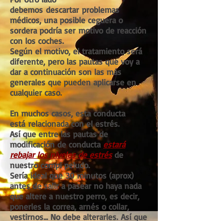
debemos descartar problemas
médicos, una posible ceguera o
sordera podría ser motivo de reacción
con los coches.
Según el motivo, el tratamiento será
diferente, pero las pautas que voy a
dar a continuación son las más
generales que pueden aplicarse en
cualquier caso.
En muchos casos, esta conducta
está relacionada con el estrés.
Así que entre las pautas de
modificación de conducta
estará
rebajar los niveles de estrés
de
nuestro compi peludo.
Sería ideal que 30 minutos (aprox)
antes de salir a pasear no haya nada
que altere a nuestro perro, es decir,
ponerles la correa, arnés o collar,
vestirnos... No debe alterarles. Así que