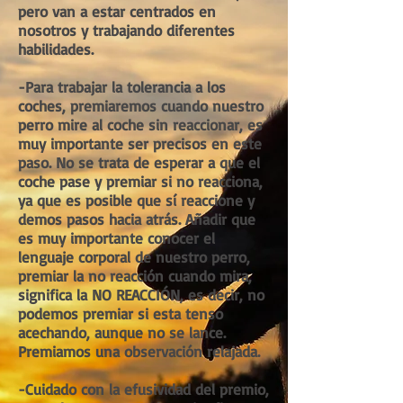
pero van a estar centrados en
nosotros y trabajando diferentes
habilidades.
-Para trabajar la tolerancia a los
coches, premiaremos cuando nuestro
perro mire al coche sin reaccionar, es
muy importante ser precisos en este
paso. No se trata de esperar a que el
coche pase y premiar si no reacciona,
ya que es posible que sí reaccione y
demos pasos hacia atrás. Añadir que
es muy importante conocer el
lenguaje corporal de nuestro perro,
premiar la no reacción cuando mira,
significa la NO REACCIÓN, es decir, no
podemos premiar si esta tenso
acechando, aunque no se lance.
Premiamos una observación relajada.
-Cuidado con la efusividad del premio,