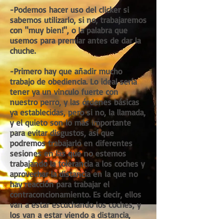
-Podemos hacer uso del clicker si
sabemos utilizarlo, si no, trabajaremos
con "muy bien!", o la palabra que
usemos para premiar antes de dar la
chuche.
-Primero hay que añadir mucho
trabajo de obediencia. Lo ideal sería
tener ya un vinculo fuerte con
nuestro perro, y las órdenes básicas
ya establecidas, pero si no, la llamada,
y el quieto son lo más importante
para evitar disgustos, así que
podremos trabajarlo en diferentes
sesiones en las que no estemos
trabajando la tolerancia a los coches y
aprovechar la distancia en la que no
hay reacción para trabajar el
contraconcionamiento. Es decir, ellos
van a estar escuchando los coches, y
los van a estar viendo a distancia,