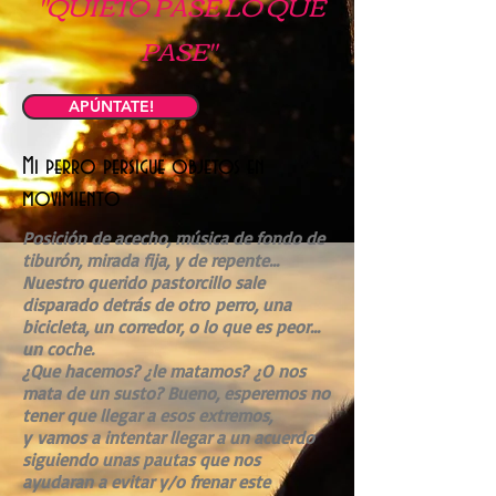
"QUIETO PASE LO QUE
PASE"
APÚNTATE!
Mi perro persigue objetos en
movimiento
Posición de acecho, música de fondo de
tiburón, mirada fija, y de repente...
Nuestro querido pastorcillo sale
disparado detrás de otro perro, una
bicicleta, un corredor, o lo que es peor...
un coche.
¿Que hacemos? ¿le matamos? ¿O nos
mata de un susto? Bueno, esperemos no
tener que llegar a esos extremos,
y vamos a intentar llegar a un acuerdo
siguiendo unas pautas que nos
ayudaran a evitar y/o frenar este