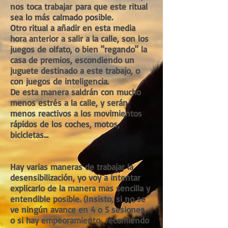
nos toca trabajar para que este ritual
sea lo más calmado posible.
Otro ritual a añadir en esta media
hora anterior a salir a la calle, son los
juegos de olfato, o bien "regando" la
casa de premios, escondiendo un
juguete destinado a este trabajo, o
con juegos de inteligencia.
De esta manera saldrán con mucho
menos estrés a la calle, y serán
menos reactivos a los movimientos
rápidos de los coches, motos,
bicicletas...
Hay varias maneras de trabajar la
desensibilización, yo voy a intentar
explicarlo de la manera mas sencilla y
entendible posible. (Insisto, si no se
ve ningún avance en 4 o 5 sesiones,
o si hay empeoramiento, recomiendo